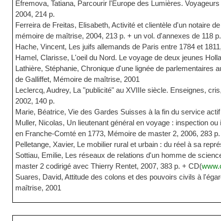
Efremova, Tatiana, Parcourir l'Europe des Lumières. Voyageurs r
2004, 214 p.
Ferreira de Freitas, Elisabeth, Activité et clientèle d'un notaire
mémoire de maîtrise, 2004, 213 p. + un vol. d'annexes de 118 
Hache, Vincent, Les juifs allemands de Paris entre 1784 et 1811
Hamel, Clarisse, L'oeil du Nord. Le voyage de deux jeunes Holl
Lathière, Stéphanie, Chronique d'une lignée de parlementaires au X
de Galliffet, Mémoire de maîtrise, 2001
Leclercq, Audrey, La "publicité" au XVIIIe siècle. Enseignes, cr
2002, 140 p.
Marie, Béatrice, Vie des Gardes Suisses à la fin du service act
Muller, Nicolas, Un lieutenant général en voyage : inspection o
en Franche-Comté en 1773, Mémoire de master 2, 2006, 283 p.
Pelletange, Xavier, Le mobilier rural et urbain : du réel à sa rep
Sottiau, Emilie, Les réseaux de relations d'un homme de scien
master 2 codirigé avec Thierry Rentet, 2007, 383 p. + CD(
www.c
Suares, David, Attitude des colons et des pouvoirs civils à l'ég
maîtrise, 2001