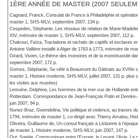
1ÈRE ANNÉE DE MASTER (2007 SEULEM
Cagnard, Franck, Consulat de France à Philadelphie et opératio
master 1, SHS-MLV, septembre 2007, 134 p.
Cespedes, Stéphanie, Les réseaux de relation de Marie-Madele
XIV, mémoire de master 1, SHS-MLV, septembre 2007, 112 p.
Chakouri, Faïza, Tractations et rachats de captifs et esclave
Antoine Vallière installé à Alger de 1763 à 1773, mémoire de ma
Girard, Vivien, Le thème des monstres et de la monstruosité d
septembre 2007, 172 p.
Gomes, Stéphanie, Se vêtir à Beaumont du Gâtinais au XVIIIe s
master 1, Histoire moderne, SHS-MLV, juillet 2007, 131 p. pl
les visites aux musées)
Lemoine, Delphine, Les hommes de la mer vus de Hollande entr
Rotterdam. Correspondance de Jean-François Potin et Dereke
juin 2007, 94 p.
Nunez-Braz, Gwendolina, Vie politique et violence, au travers 
1794, mémoire de master 1, co-dirigé avec Thierry Amalou, Hist
Oliveira, Guillaume de, Un consul français à Lisbonne à l'épo
de master 1, Histoire moderne, SHS-MLV, juin 2007, 147 p.
Out, Sophie, Communiquer entre l'Europe, le Levant, l'Asie. L