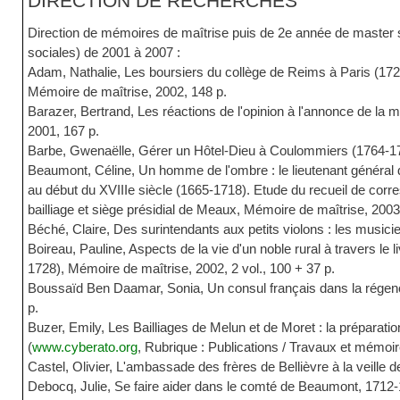
DIRECTION DE RECHERCHES
Direction de mémoires de maîtrise puis de 2e année de master 
sociales) de 2001 à 2007 :
Adam, Nathalie, Les boursiers du collège de Reims à Paris (1720
Mémoire de maîtrise, 2002, 148 p.
Barazer, Bertrand, Les réactions de l'opinion à l'annonce de la m
2001, 167 p.
Barbe, Gwenaëlle, Gérer un Hôtel-Dieu à Coulommiers (1764-178
Beaumont, Céline, Un homme de l'ombre : le lieutenant général d
au début du XVIIIe siècle (1665-1718). Etude du recueil de corr
bailliage et siège présidial de Meaux, Mémoire de maîtrise, 2003
Béché, Claire, Des surintendants aux petits violons : les musici
Boireau, Pauline, Aspects de la vie d'un noble rural à travers l
1728), Mémoire de maîtrise, 2002, 2 vol., 100 + 37 p.
Boussaïd Ben Daamar, Sonia, Un consul français dans la régenc
p.
Buzer, Emily, Les Bailliages de Melun et de Moret : la préparat
(
www.cyberato.org
, Rubrique : Publications / Travaux et mémoi
Castel, Olivier, L'ambassade des frères de Bellièvre à la veille
Debocq, Julie, Se faire aider dans le comté de Beaumont, 171